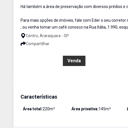
Há também a área de preservação com diversos prédios e c
Para mais opções de imóveis, fale com Eder o seu correto
, ou venha tomar um café conosco na Rua Itália, 1.990, esq
Centro, Araraquara - SP
Compartilhar
R$ 1.050.000,00
Venda
Características
Área total:
220
m²
Área privativa:
145
m²