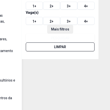
1
+
2
+
3
+
4
+
Vaga(s)
as
as,
1
+
2
+
3
+
4
+
Mais filtros
PESQUISAR
ares,
LIMPAR
oncamento
ultórios e
ntros da