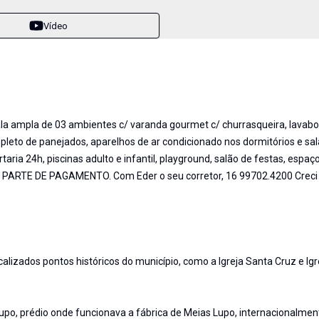
Vídeo
sala ampla de 03 ambientes c/ varanda gourmet c/ churrasqueira, lavabo,
pleto de panejados, aparelhos de ar condicionado nos dormitórios e sal
taria 24h, piscinas adulto e infantil, playground, salão de festas, espa
PARTE DE PAGAMENTO. Com Eder o seu corretor, 16 99702.4200 Creci 
calizados pontos históricos do município, como a Igreja Santa Cruz e Igr
upo, prédio onde funcionava a fábrica de Meias Lupo, internacionalmen