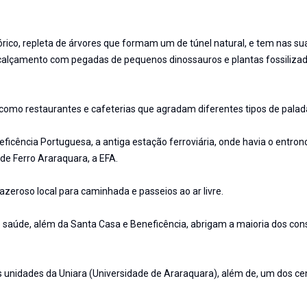
ico, repleta de árvores que formam um de túnel natural, e tem nas su
de calçamento com pegadas de pequenos dinossauros e plantas fossilizad
 como restaurantes e cafeterias que agradam diferentes tipos de palad
neficência Portuguesa, a antiga estação ferroviária, onde havia o entr
de Ferro Araraquara, a EFA.
razeroso local para caminhada e passeios ao ar livre.
aúde, além da Santa Casa e Beneficência, abrigam a maioria dos cons
s unidades da Uniara (Universidade de Araraquara), além de, um dos ce