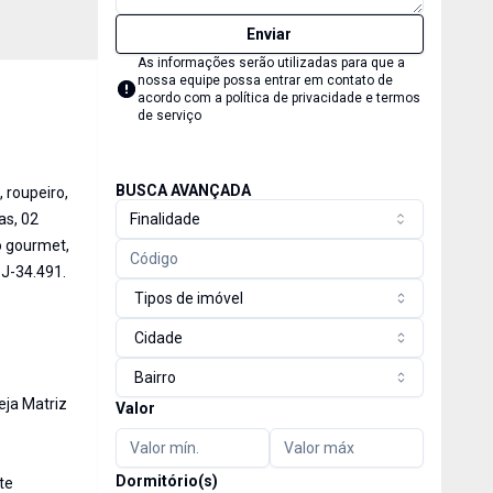
Enviar
As informações serão utilizadas para que a
nossa equipe possa entrar em contato de
acordo com a
política de privacidade e termos
de serviço
BUSCA AVANÇADA
 roupeiro,
as, 02
Finalidade
ço gourmet,
J-34.491.
Tipos de imóvel
Cidade
Bairro
eja Matriz
Valor
Dormitório(s)
te