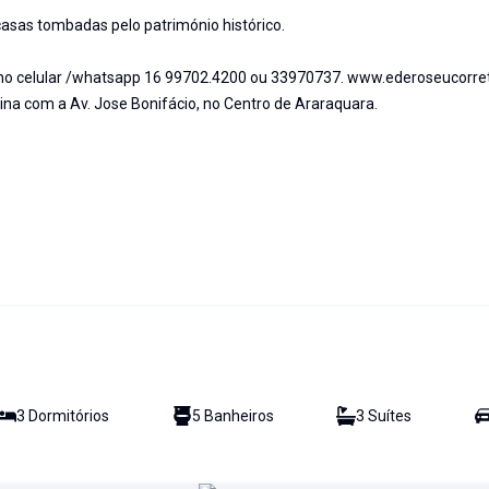
asas tombadas pelo património histórico.
r no celular /whatsapp 16 99702.4200 ou 33970737. www.ederoseucorre
uina com a Av. Jose Bonifácio, no Centro de Araraquara.
3
Dormitório
s
5
Banheiro
s
3
Suíte
s