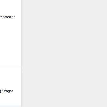
tor.com.br
2
Vaga
s