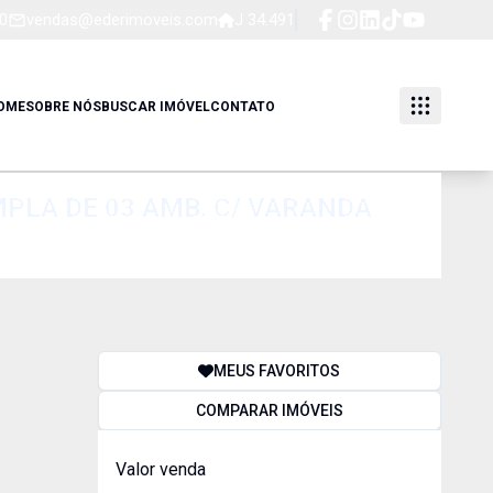
0
vendas@ederimoveis.com
J 34.491
OME
SOBRE NÓS
BUSCAR IMÓVEL
CONTATO
AMPLA DE 03 AMB. C/ VARANDA
MEUS FAVORITOS
COMPARAR IMÓVEIS
Valor venda