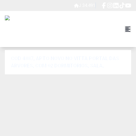
J 34.491
COD 4887, APTO NOVO NO VITTA PORTAL DAS
ÁRVORES, COM 02 DORMITÓRIOS, SALA,
COZINHA