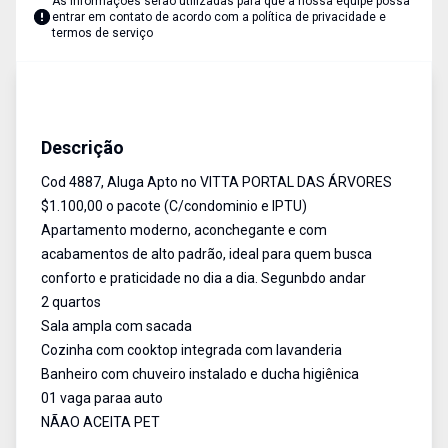
As informações serão utilizadas para que a nossa equipe possa
entrar em contato de acordo com a
política de privacidade e
termos de serviço
Apartamento
Aluguel
Cód:
4887
Descrição
Cod 4887, Aluga Apto no VITTA PORTAL DAS ÁRVORES
$1.100,00 o pacote (C/condominio e IPTU)
Apartamento moderno, aconchegante e com
acabamentos de alto padrão, ideal para quem busca
conforto e praticidade no dia a dia. Segunbdo andar
2 quartos
Sala ampla com sacada
Cozinha com cooktop integrada com lavanderia
Banheiro com chuveiro instalado e ducha higiênica
01 vaga paraa auto
NÃAO ACEITA PET