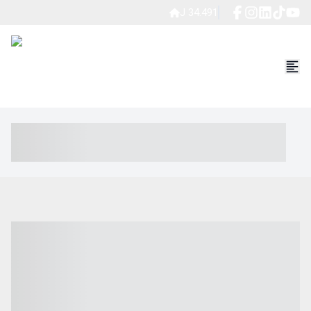
J 34.491
----- ----- -- ------ ---- ---- -- ----- ----- ----- --- ------