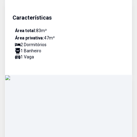
Características
Área total:
83
m²
Área privativa:
47
m²
2
Dormitório
s
1
Banheiro
1
Vaga