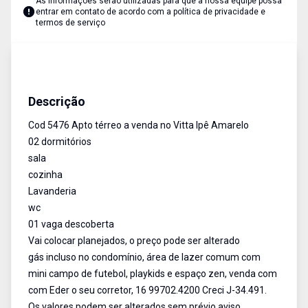
As informações serão utilizadas para que a nossa equipe possa
entrar em contato de acordo com a
política de privacidade e
termos de serviço
Apartamento
Venda
Cód:
5476
Descrição
Cod 5476 Apto térreo a venda no Vitta Ipê Amarelo
02 dormitórios
sala
cozinha
Lavanderia
wc
01 vaga descoberta
Vai colocar planejados, o preço pode ser alterado
gás incluso no condomínio, área de lazer comum com
mini campo de futebol, playkids e espaço zen, venda com
com Eder o seu corretor, 16 99702.4200 Creci J-34.491.
Os valores podem ser alterados sem prévio aviso.