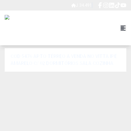
J 34.491
COD 5476 APTO TÉRREO A VENDA NO VITTA IPÊ
AMARELO C/ 02 DORMITÓRIOS SALA COZINHA
LAVANDERIA WC 01