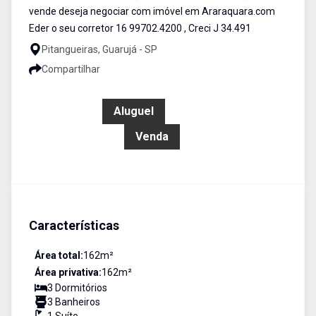
vende deseja negociar com imóvel em Araraquara.com
Eder o seu corretor 16 99702.4200 , Creci J 34.491
Pitangueiras, Guarujá - SP
Compartilhar
R$ 400,00
Aluguel
R$ 600.000,00
Venda
Características
Área total:
162
m²
Área privativa:
162
m²
3
Dormitório
s
3
Banheiro
s