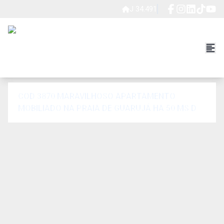
J 34.491
COD 3870 MARAVILHOSO APARTAMENTO
MOBILIADO NA PRAIA DE GUARUJÁ HA 50 MS DA
PRAIA EM AMBOS OS LADOS