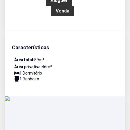
R$ 1.400,00
Aluguel
R$ 217.000,00
Venda
Características
Área total:
89
m²
Área privativa:
46
m²
1
Dormitório
1
Banheiro