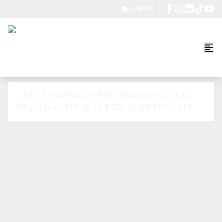
J 34.491
COD 5510 AREA LAZER NO GRAMADO DESEJA
NEGOCIA COM TORO DIEZEL 1DORMIT WC AREA
C/ CHURRASQUEIRA