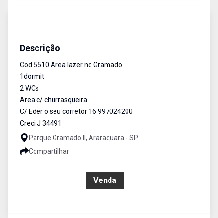
Área de Lazer
Venda
Cód:
5510
Descrição
Cod 5510 Area lazer no Gramado
1dormit
2 WCs
Area c/ churrasqueira
C/ Eder o seu corretor 16 997024200
Creci J 34491
Parque Gramado II, Araraquara - SP
Compartilhar
R$ 180.000,00
Venda