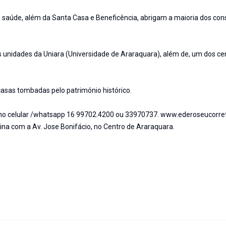
aúde, além da Santa Casa e Beneficência, abrigam a maioria dos cons
s unidades da Uniara (Universidade de Araraquara), além de, um dos ce
asas tombadas pelo património histórico.
r no celular /whatsapp 16 99702.4200 ou 33970737. www.ederoseucorre
uina com a Av. Jose Bonifácio, no Centro de Araraquara.