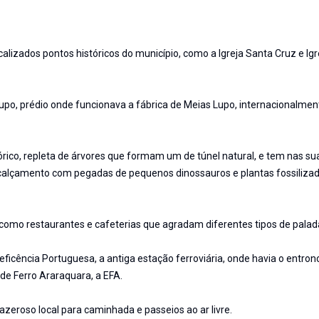
calizados pontos históricos do município, como a Igreja Santa Cruz e Igr
upo, prédio onde funcionava a fábrica de Meias Lupo, internacionalmen
ico, repleta de árvores que formam um de túnel natural, e tem nas su
de calçamento com pegadas de pequenos dinossauros e plantas fossilizad
 como restaurantes e cafeterias que agradam diferentes tipos de palad
neficência Portuguesa, a antiga estação ferroviária, onde havia o entr
de Ferro Araraquara, a EFA.
razeroso local para caminhada e passeios ao ar livre.