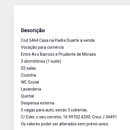
Casa
Venda
Cód:
5465
Descrição
Cod 5464 Casa na Padre Duarte a venda
Vocação para comércio
Entre Av.s Barroso e Prudente de Moraes
3 dormitórios (1 suíte)
02 salas
Cozinha
WC Social
Lavanderia
Quintal
Despensa externa
5 vagas para auto, sendo 3 cobertas.
C/ Eder, o seu corretor, 16 99702.4200, Creci J 34491
Os valores poder ser alterados sem prévio aviso.