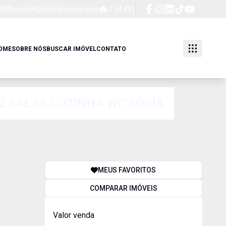
0
vendas@ederimoveis.com
J 34.491
OME
SOBRE NÓS
BUSCAR IMÓVEL
CONTATO
02 SALAS COZINHA WC SOCIA
MEUS FAVORITOS
COMPARAR IMÓVEIS
Valor venda