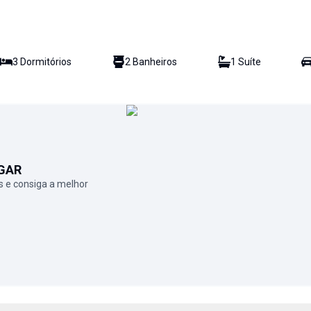
3
Dormitório
s
2
Banheiro
s
1
Suíte
GAR
 e consiga a melhor