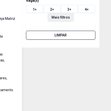
Vaga(s)
1
+
2
+
3
+
4
+
Mais filtros
eja Matriz
PESQUISAR
LIMPAR
te
as
as,
ares,
oncamento