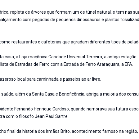
ico, repleta de árvores que formam um de túnel natural, e tem nas su
de calçamento com pegadas de pequenos dinossauros e plantas fossilizad
 como restaurantes e cafeterias que agradam diferentes tipos de palad
ta casa, a Loja maçônica Caridade Universal Terceira, a antiga estação
ista de Estradas de Ferro com a Estrada de Ferro Araraquara, a EFA.
razeroso local para caminhada e passeios ao ar livre.
aúde, além da Santa Casa e Beneficência, abriga a maioria dos consul
esidente Fernando Henrique Cardoso, quando namorava sua futura espo
ra com o filosofo Jean Paul Sartre.
echo final da história dos irmãos Brito, acontecimento famoso na região,