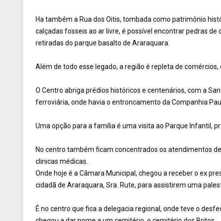
Ha também a Rua dos Oitis, tombada como patrimônio histór
calçadas fosseis ao ar livre, é possível encontrar pedras 
retiradas do parque basalto de Araraquara.
Além de todo esse legado, a região é repleta de comércios,
O Centro abriga prédios históricos e centenários, com a San
ferroviária, onde havia o entroncamento da Companhia Paul
Uma opção para a família é uma visita ao Parque Infantil, p
No centro também ficam concentrados os atendimentos de s
clinicas médicas.
Onde hoje é a Câmara Municipal, chegou a receber o ex pr
cidadã de Araraquara, Sra. Rute, para assistirem uma palest
É no centro que fica a delegacia regional, onde teve o desf
chegou a dar nome a um cemitério, o cemitério dos Britos.