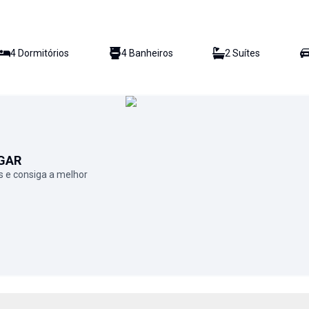
4
Dormitório
s
4
Banheiro
s
2
Suíte
s
GAR
 e consiga a melhor