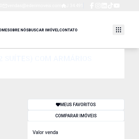
0
vendas@ederimoveis.com
J 34.491
OME
SOBRE NÓS
BUSCAR IMÓVEL
CONTATO
MEUS FAVORITOS
COMPARAR IMÓVEIS
Valor venda