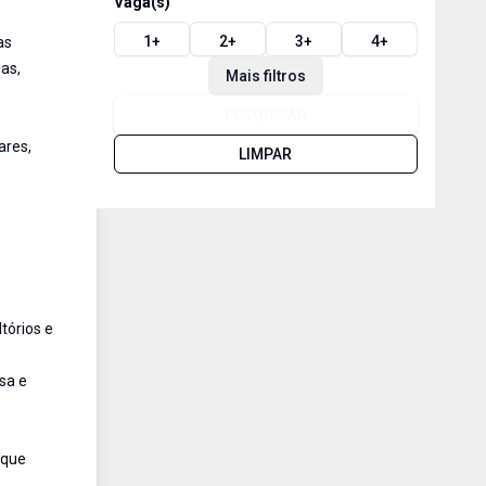
Vaga(s)
1
+
2
+
3
+
4
+
as
as,
Mais filtros
PESQUISAR
ares,
LIMPAR
tórios e
sa e
 que