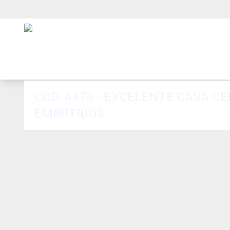
COD. 4173 - EXCELENTE CASA CENTRO, COM 04 DORMITÓRIOS (SENDO 02 SUÍTES) COM ARMÁRIOS
EMBUTIDOS