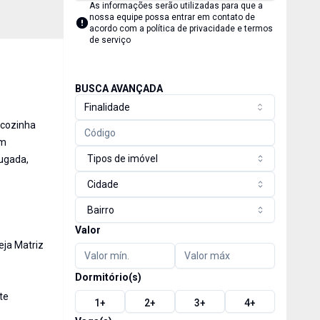
As informações serão utilizadas para que a
nossa equipe possa entrar em contato de
acordo com a
política de privacidade e termos
de serviço
BUSCA AVANÇADA
Finalidade
 cozinha
om
Tipos de imóvel
lugada,
Cidade
Bairro
Valor
eja Matriz
Dormitório(s)
te
1
+
2
+
3
+
4
+