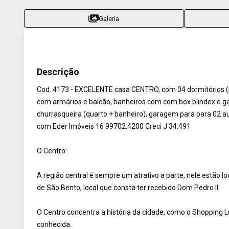
Galeria
Casa
Venda
Cód:
4173
Descrição
Cod. 4173 - EXCELENTE casa CENTRO, com 04 dormitórios (s
com armários e balcão, banheiros com com box blindex e ga
churrasqueira (quarto + banheiro), garagem para para 02 a
com Eder Imóveis 16 99702.4200 Creci J 34.491
O Centro:
A região central é sempre um atrativo a parte, nele estão lo
de São Bento, local que consta ter recebido Dom Pedro II.
O Centro concentra a história da cidade, como o Shopping L
conhecida.