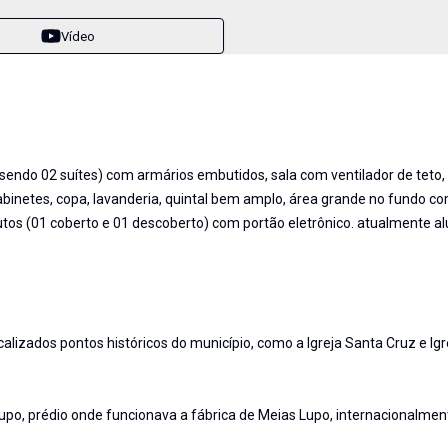
Vídeo
endo 02 suítes) com armários embutidos, sala com ventilador de teto,
binetes, copa, lavanderia, quintal bem amplo, área grande no fundo c
utos (01 coberto e 01 descoberto) com portão eletrônico. atualmente a
calizados pontos históricos do município, como a Igreja Santa Cruz e Igr
upo, prédio onde funcionava a fábrica de Meias Lupo, internacionalmen