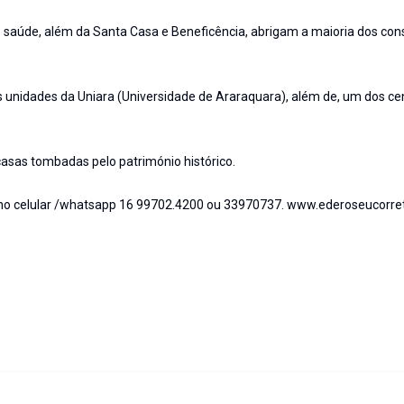
aúde, além da Santa Casa e Beneficência, abrigam a maioria dos cons
s unidades da Uniara (Universidade de Araraquara), além de, um dos ce
asas tombadas pelo património histórico.
r no celular /whatsapp 16 99702.4200 ou 33970737. www.ederoseucorre