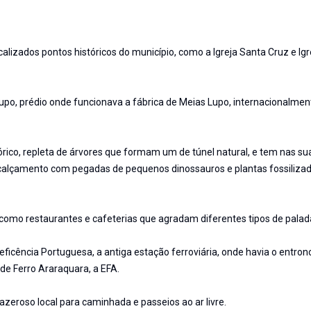
calizados pontos históricos do município, como a Igreja Santa Cruz e Igr
upo, prédio onde funcionava a fábrica de Meias Lupo, internacionalmen
ico, repleta de árvores que formam um de túnel natural, e tem nas su
de calçamento com pegadas de pequenos dinossauros e plantas fossilizad
 como restaurantes e cafeterias que agradam diferentes tipos de palad
neficência Portuguesa, a antiga estação ferroviária, onde havia o entr
de Ferro Araraquara, a EFA.
razeroso local para caminhada e passeios ao ar livre.