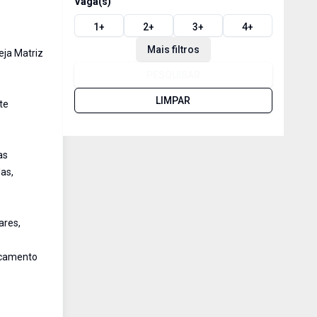
Vaga(s)
1
+
2
+
3
+
4
+
Mais filtros
eja Matriz
PESQUISAR
LIMPAR
te
as
as,
ares,
oncamento