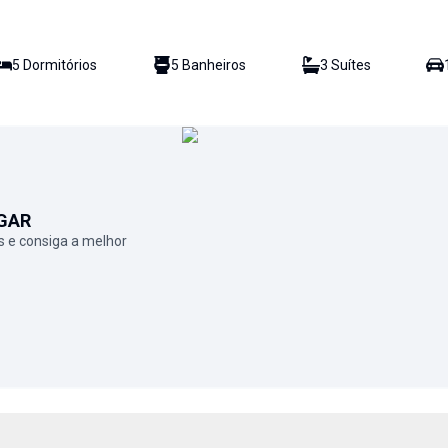
5
Dormitório
s
5
Banheiro
s
3
Suíte
s
GAR
 e consiga a melhor