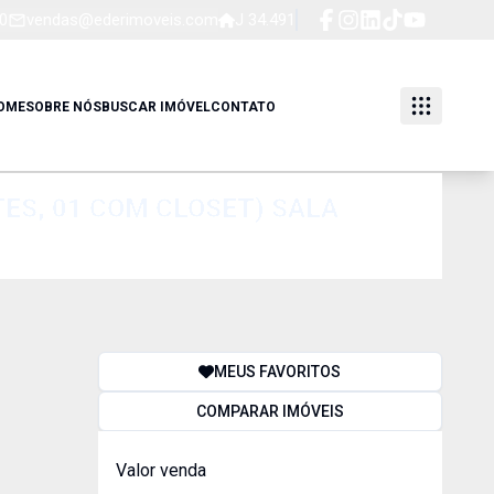
0
vendas@ederimoveis.com
J 34.491
OME
SOBRE NÓS
BUSCAR IMÓVEL
CONTATO
TES, 01 COM CLOSET) SALA
MEUS FAVORITOS
COMPARAR IMÓVEIS
Valor venda