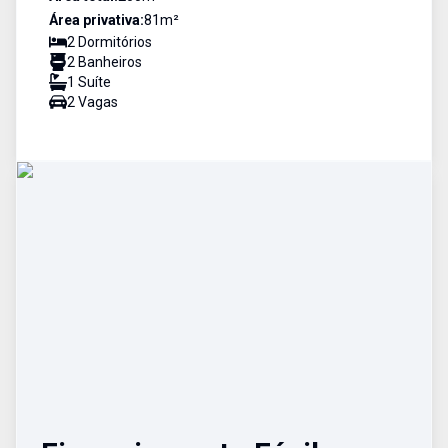
Área privativa:
81
m²
2
Dormitório
s
2
Banheiro
s
1
Suíte
2
Vaga
s