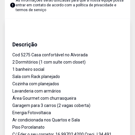
As informações serão utilizadas para que a nossa equipe possa
entrar em contato de acordo com a
política de privacidade e
termos de serviço
Casa em Condomínio
Venda
Cód:
5275
Descrição
Cod 5275 Casa confortável no Alvorada
2 Dormitórios (1 com suíte com closet)
1 banheiro social
Sala com Rack planejado
Cozinha com planejados
Lavanderia com armários
Área Gourmet com churrasqueira
Garagem para 3 carros (2 vagas coberta)
Energia Fotovoltaica
Ar condicionada nos Quartos e Sala
Piso Porcelanato
C/ Eder o seu corretor, 16 99702.4200 Creci J 34.491