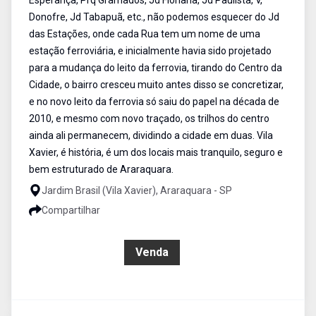
Esperança, Prq Gramados, Jd Floriana, Jd Paulista, V,
Donofre, Jd Tabapuã, etc., não podemos esquecer do Jd
das Estações, onde cada Rua tem um nome de uma
estação ferroviária, e inicialmente havia sido projetado
para a mudança do leito da ferrovia, tirando do Centro da
Cidade, o bairro cresceu muito antes disso se concretizar,
e no novo leito da ferrovia só saiu do papel na década de
2010, e mesmo com novo traçado, os trilhos do centro
ainda ali permanecem, dividindo a cidade em duas. Vila
Xavier, é história, é um dos locais mais tranquilo, seguro e
bem estruturado de Araraquara.
Jardim Brasil (Vila Xavier), Araraquara - SP
Compartilhar
R$ 220.000,00
Venda