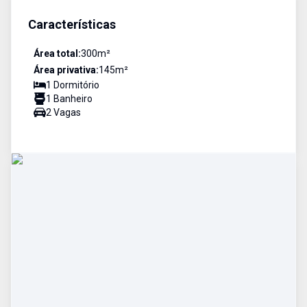
Características
Área total:
300
m²
Área privativa:
145
m²
1
Dormitório
1
Banheiro
2
Vaga
s