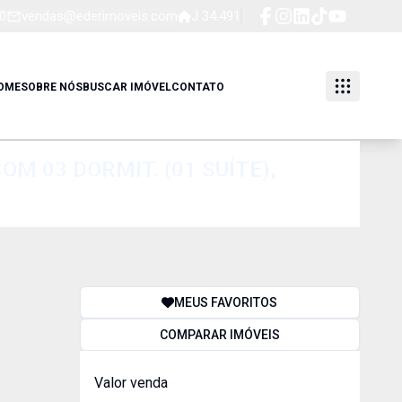
0
vendas@ederimoveis.com
J 34.491
OME
SOBRE NÓS
BUSCAR IMÓVEL
CONTATO
M 03 DORMIT. (01 SUÍTE),
MEUS FAVORITOS
COMPARAR IMÓVEIS
Valor venda