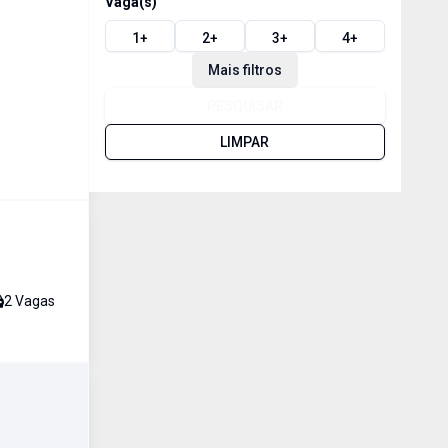
Vaga(s)
1
+
2
+
3
+
4
+
Mais filtros
PESQUISAR
LIMPAR
2
Vaga
s