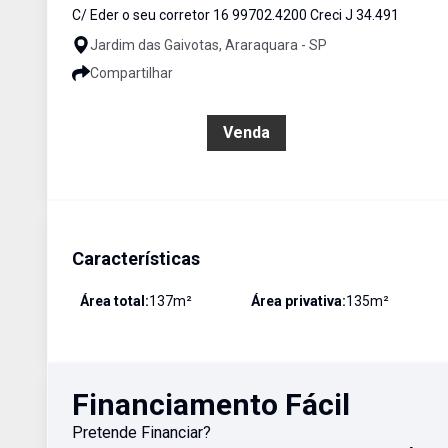
C/ Eder o seu corretor 16 99702.4200 Creci J 34.491
Jardim das Gaivotas, Araraquara - SP
Compartilhar
R$ 350.000,00
Venda
Características
Área total:
137
m²
Área privativa:
135
m²
Financiamento Fácil
Pretende Financiar?