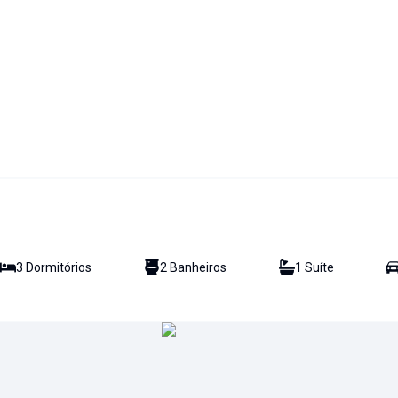
3
Dormitório
s
2
Banheiro
s
1
Suíte