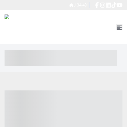
J 34.491
----- ----- -- ------ ---- ---- -- ----- ----- ----- --- ------