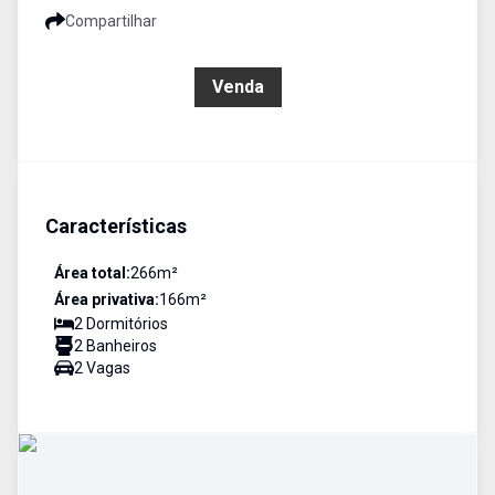
Compartilhar
R$ 245.000,00
Venda
Características
Área total:
266
m²
Área privativa:
166
m²
2
Dormitório
s
2
Banheiro
s
2
Vaga
s