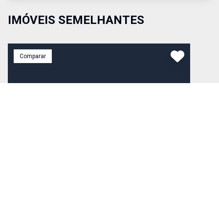
IMÓVEIS SEMELHANTES
Comparar
R$ 350.000,00
Venda
Cód:
4156
Casa
Cod. 4156 - VENDE casa Maria Luiza IV 3 dormitórios
(sendo um suíte, wc com gabinete) TODOS com
armários planejados Sala c/ rack de madeira