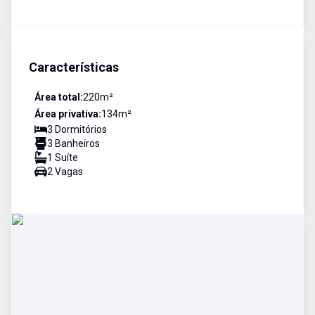
Características
Área total:
220
m²
Área privativa:
134
m²
3
Dormitório
s
3
Banheiro
s
1
Suíte
2
Vaga
s