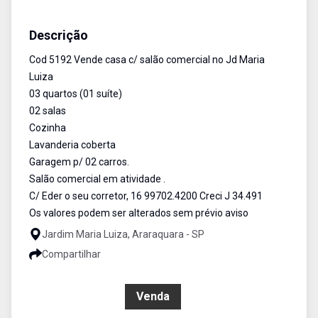
Casa
Venda
Cód:
5192
Descrição
Cod 5192 Vende casa c/ salão comercial no Jd Maria
Luiza
03 quartos (01 suíte)
02 salas
Cozinha
Lavanderia coberta
Garagem p/ 02 carros.
Salão comercial em atividade .
C/ Eder o seu corretor, 16 99702.4200 Creci J 34.491
Os valores podem ser alterados sem prévio aviso
Jardim Maria Luiza, Araraquara - SP
Compartilhar
R$ 255.000,00
Venda