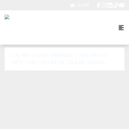
J 34.491
COD 840 CASA NO MARIVAN C/ 03 DORM. (01
SUÍTE C AE), SALA DE TV, SALA DE JANTAR,
COPA CONJUGADA