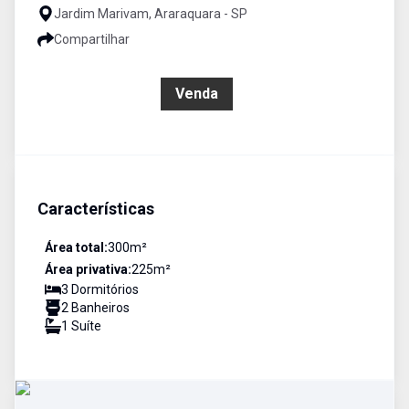
Jardim Marivam, Araraquara - SP
Compartilhar
R$ 450.000,00
Venda
Características
Área total:
300
m²
Área privativa:
225
m²
3
Dormitório
s
2
Banheiro
s
1
Suíte