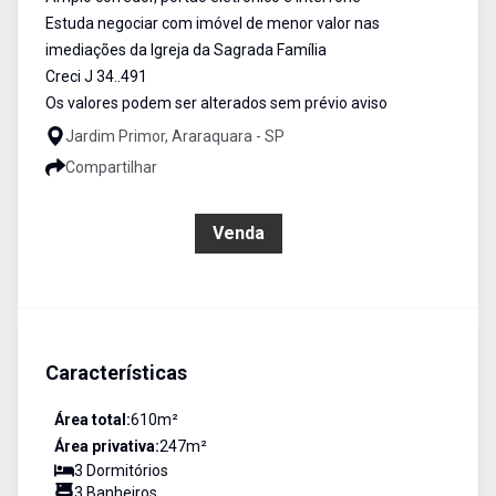
Estuda negociar com imóvel de menor valor nas
imediações da Igreja da Sagrada Família
Creci J 34..491
Os valores podem ser alterados sem prévio aviso
Jardim Primor, Araraquara - SP
Compartilhar
R$ 650.000,00
Venda
Características
Área total:
610
m²
Área privativa:
247
m²
3
Dormitório
s
3
Banheiro
s