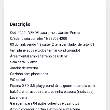
Casa
Venda
Cód:
4224
Descrição
Cod. 4224 - VENDE casa ampla Jardim Primor
C/Eder o seu corretor 16 99702.4200
03 dormit. sendo 1 é suíte (2 tem ventilador de teto, 01
tem planejados e todos tem ar condicionado)
Área frontal ampla terreno de 610 m²
Sala para 02 amb.
Jardim de inverno
Cozinha com planejados
WC social
Piscina 0,8 X 3,5, playground, área gourmet ampla com
balcão, churrasqueira, wc, cozinha e sauna (inativada)
Lavanderia
Garagem para 04 autos cobertos e 02 motos
Amplo corredor, portão eletrônico e interfone