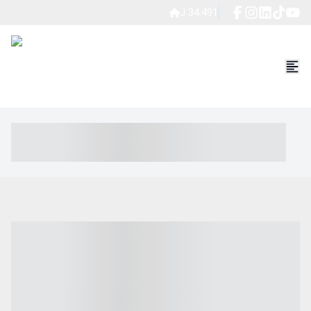
J 34.491
----- ----- -- ------ ---- ---- -- ----- ----- ----- --- ------