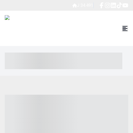
J 34.491
----- ----- -- ------ ---- ---- -- ----- ----- ----- --- ------