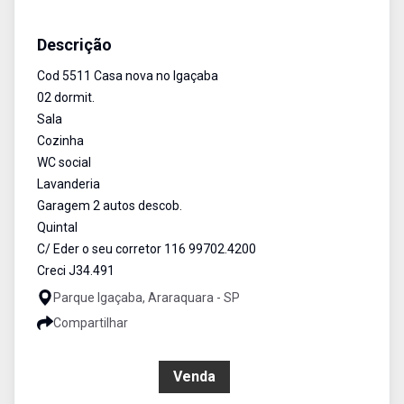
Casa
Venda
Cód:
5511
Descrição
Cod 5511 Casa nova no Igaçaba
02 dormit.
Sala
Cozinha
WC social
Lavanderia
Garagem 2 autos descob.
Quintal
C/ Eder o seu corretor 116 99702.4200
Creci J34.491
Parque Igaçaba, Araraquara - SP
Compartilhar
R$ 335.000,00
Venda