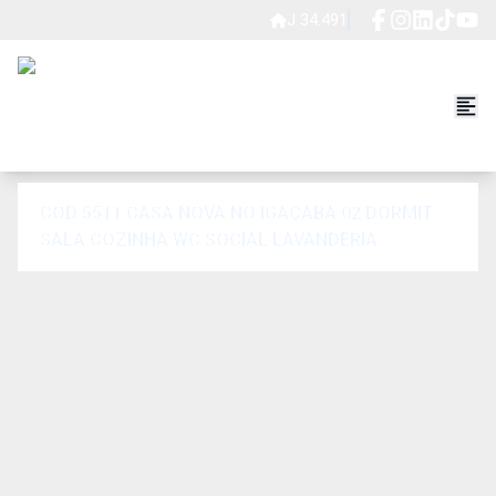
J 34.491
COD 5511 CASA NOVA NO IGAÇABA 02 DORMIT.
SALA COZINHA WC SOCIAL LAVANDERIA
GARAGEM 2 AUTOS DESCOB.