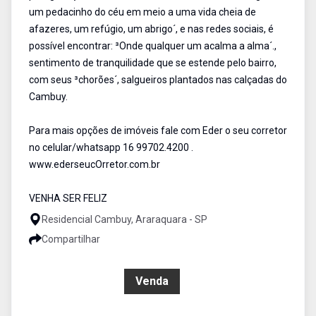
um pedacinho do céu em meio a uma vida cheia de
afazeres, um refúgio, um abrigo´, e nas redes sociais, é
possível encontrar: ³Onde qualquer um acalma a alma´.,
sentimento de tranquilidade que se estende pelo bairro,
com seus ³chorões´, salgueiros plantados nas calçadas do
Cambuy.
Para mais opções de imóveis fale com Eder o seu corretor
no celular/whatsapp 16 99702.4200 .
www.ederseucOrretor.com.br
VENHA SER FELIZ
Residencial Cambuy, Araraquara - SP
Compartilhar
R$ 600.000,00
Venda