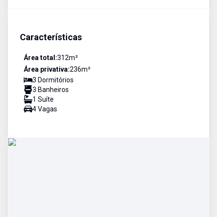
Características
Área total:
312
m²
Área privativa:
236
m²
3
Dormitório
s
3
Banheiro
s
1
Suíte
4
Vaga
s