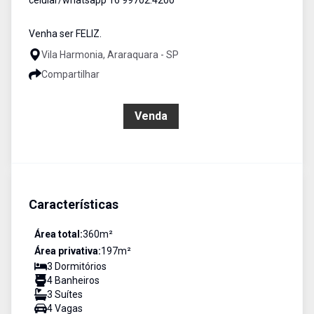
celular/whatsapp 16 99702.4200
Venha ser FELIZ.
Vila Harmonia, Araraquara - SP
Compartilhar
R$ 640.000,00
Venda
Características
Área total:
360
m²
Área privativa:
197
m²
3
Dormitório
s
4
Banheiro
s
3
Suíte
s
4
Vaga
s