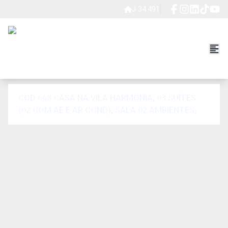
J 34.491
COD 668 CASA NA VILA HARMONIA, 03 SUÍTES
(02 COM AE E AR COND), SALA 02 AMBIENTES,
COZINHA COM AE, .