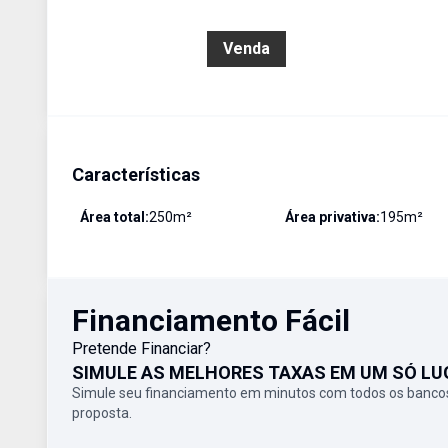
R$ 750.000,00
Venda
Características
Área total:
250
m²
Área privativa:
195
m²
Financiamento Fácil
Pretende Financiar?
SIMULE AS MELHORES TAXAS EM UM SÓ LU
Simule seu financiamento em minutos com todos os bancos
proposta.