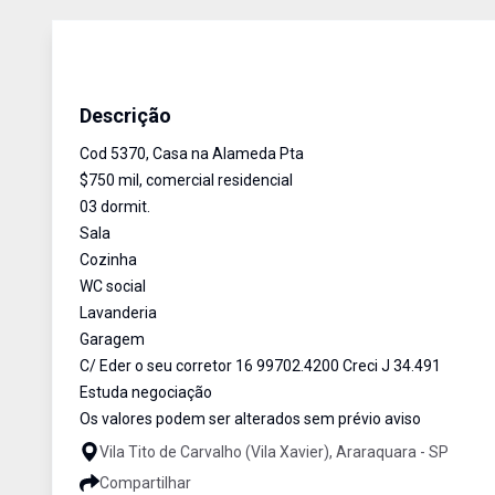
Casa
Venda
Cód:
5370
Descrição
Cod 5370, Casa na Alameda Pta
$750 mil, comercial residencial
03 dormit.
Sala
Cozinha
WC social
Lavanderia
Garagem
C/ Eder o seu corretor 16 99702.4200 Creci J 34.491
Estuda negociação
Os valores podem ser alterados sem prévio aviso
Vila Tito de Carvalho (Vila Xavier), Araraquara - SP
Compartilhar