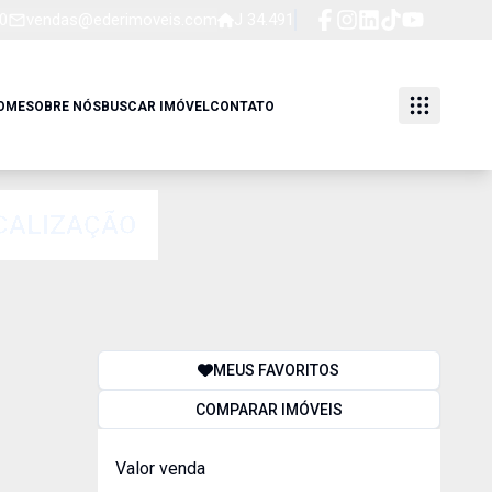
0
vendas@ederimoveis.com
J 34.491
OME
SOBRE NÓS
BUSCAR IMÓVEL
CONTATO
CALIZAÇÃO
MEUS FAVORITOS
COMPARAR IMÓVEIS
Valor venda