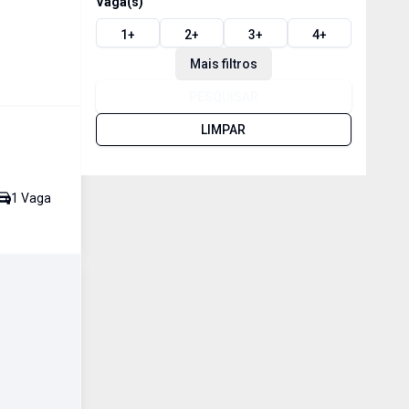
Vaga(s)
1
+
2
+
3
+
4
+
Mais filtros
PESQUISAR
LIMPAR
1
Vaga