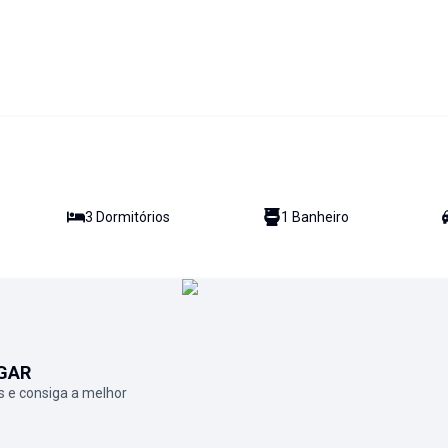
3
Dormitório
s
1
Banheiro
GAR
 e consiga a melhor