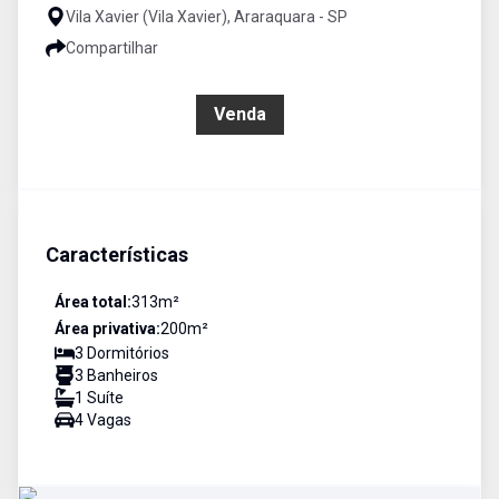
Vila Xavier (Vila Xavier), Araraquara - SP
Compartilhar
R$ 400.000,00
Venda
Características
Área total:
313
m²
Área privativa:
200
m²
3
Dormitório
s
3
Banheiro
s
1
Suíte
4
Vaga
s