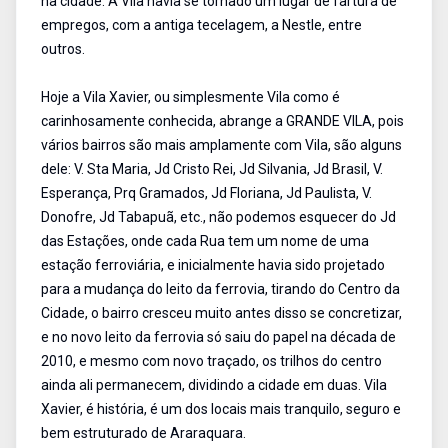
na cidade. A Vila havia se tornado um lugar de fartura de
empregos, com a antiga tecelagem, a Nestle, entre
outros.
Hoje a Vila Xavier, ou simplesmente Vila como é
carinhosamente conhecida, abrange a GRANDE VILA, pois
vários bairros são mais amplamente com Vila, são alguns
dele: V. Sta Maria, Jd Cristo Rei, Jd Silvania, Jd Brasil, V.
Esperança, Prq Gramados, Jd Floriana, Jd Paulista, V.
Donofre, Jd Tabapuã, etc., não podemos esquecer do Jd
das Estações, onde cada Rua tem um nome de uma
estação ferroviária, e inicialmente havia sido projetado
para a mudança do leito da ferrovia, tirando do Centro da
Cidade, o bairro cresceu muito antes disso se concretizar,
e no novo leito da ferrovia só saiu do papel na década de
2010, e mesmo com novo traçado, os trilhos do centro
ainda ali permanecem, dividindo a cidade em duas. Vila
Xavier, é história, é um dos locais mais tranquilo, seguro e
bem estruturado de Araraquara.