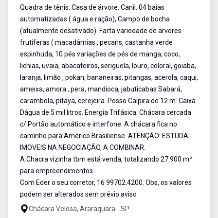
Quadra de tênis. Casa de árvore. Canil. 04 baias
automatizadas ( água e ração), Campo de bocha
(atualmente desativado). Farta variedade de arvores
frutíferas ( macadâmias , pecans, castanha verde
espinhuda, 10 pés variações de pés de manga, coco,
lichias, uvaia, abacateiros, seriguela, louro, coloral, goiaba,
laranja, limão , pokan, bananeiras, pitangas, acerola, caqui,
ameixa, amora , pera, mandioca, jabuticabas Sabará,
carambola, pitaya, cerejeira. Posso Caipira de 12 m. Caixa
Dágua de 5 mil litros. Energia Trifásica. Chácara cercada
c/ Portão automático e interfone. A chácara fica no
caminho para Américo Brasiliense. ATENÇÃO: ESTUDA
IMOVEIS NA NEGOCIAÇÃO, A COMBINAR.
A Chacra vizinha tbm está venda, totalizando 27.900 m²
para empreendimentos.
Com Eder o seu corretor, 16 99702.4200. Obs, os valores
podem ser alterados sem prévio aviso
Chácara Velosa, Araraquara - SP