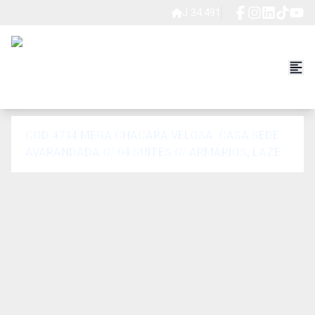
J 34.491
COD 4734 MEGA CHÁCARA VELOSA: CASA SEDE
AVARANDADA C/ 04 SUÍTES C/ ARMÁRIOS, LAZER
COMPLETO.