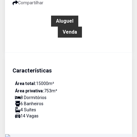
Compartilhar
R$ 18.000,00
Aluguel
R$ 4.500.000,00
Venda
Características
Área total:
15000
m²
Área privativa:
753
m²
8
Dormitório
s
6
Banheiro
s
4
Suíte
s
14
Vaga
s