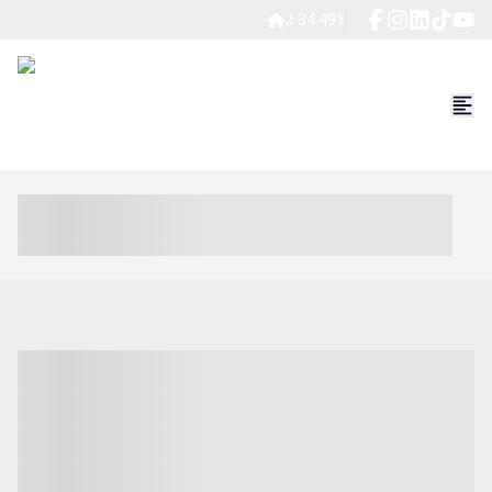
J 34.491
----- ----- -- ------ ---- ---- -- ----- ----- ----- --- ------