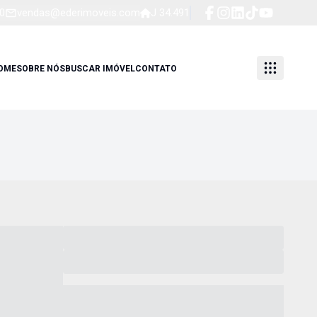
0
vendas@ederimoveis.com
J 34.491
OME
SOBRE NÓS
BUSCAR IMÓVEL
CONTATO