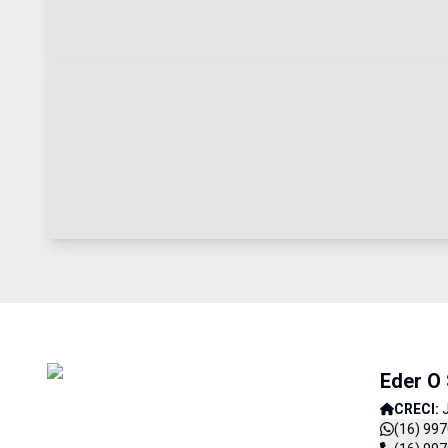
Eder O
CRECI:
(16) 99