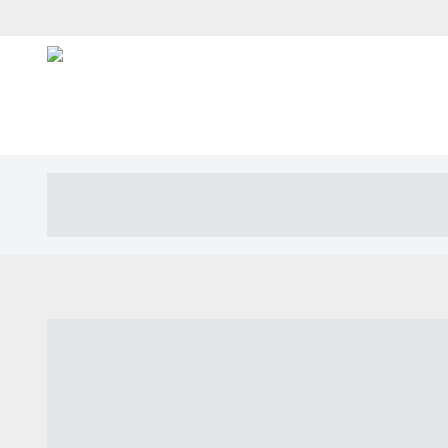
----- ----- -- ------ ---- ---- -- ----- ---