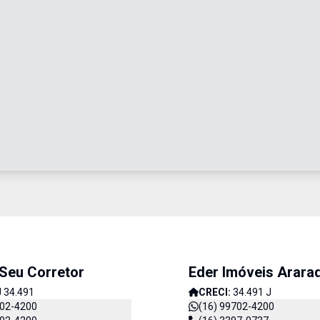
 Seu Corretor
Eder Imóveis Arara
J 34.491
CRECI:
34.491 J
702-4200
(16) 99702-4200