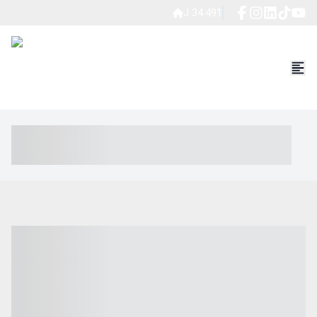
J 34.491
----- ----- -- ------ ---- ---- -- ----- ----- ----- --- ------