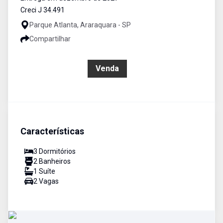
Creci J 34.491
Parque Atlanta, Araraquara - SP
Compartilhar
R$ 560.000,00
Venda
Características
3
Dormitório
s
2
Banheiro
s
1
Suíte
2
Vaga
s