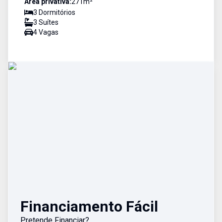
Área privativa:
271
m²
3
Dormitório
s
3
Suíte
s
4
Vaga
s
Financiamento Fácil
Pretende Financiar?