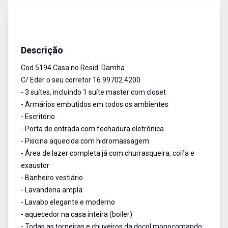
Sobrado em condomínio
Venda
Cód:
5194
Descrição
Cod 5194 Casa no Resid. Damha
C/ Eder o seu corretor 16 99702.4200
- 3 suítes, incluindo 1 suíte master com closet
- Armários embutidos em todos os ambientes
- Escritório
- Porta de entrada com fechadura eletrônica
- Piscina aquecida com hidromassagem
- Área de lazer completa já com churrasqueira, coifa e
exaustor
- Banheiro vestiário
- Lavanderia ampla
- Lavabo elegante e moderno
- aquecedor na casa inteira (boiler)
- Todas as torneiras e chuveiros da docol monocomando