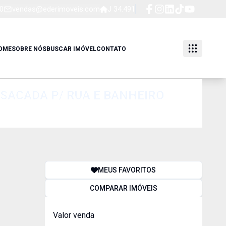
0
vendas@ederimoveis.com
J 34.491
OME
SOBRE NÓS
BUSCAR IMÓVEL
CONTATO
 SACADA P/ RUA E BANHEIRO
MEUS FAVORITOS
COMPARAR IMÓVEIS
Valor venda