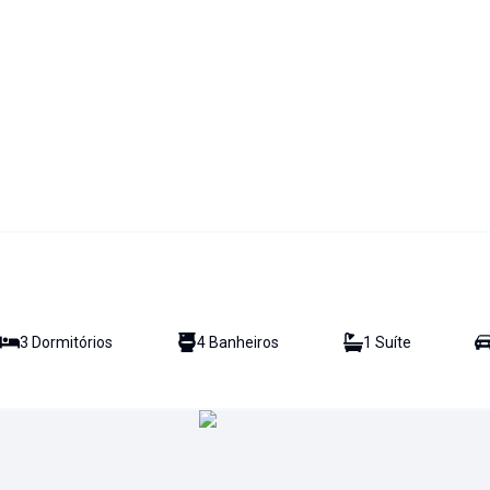
3
Dormitório
s
4
Banheiro
s
1
Suíte