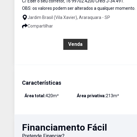
C/ Eder o seu corretor, 16 99702.4200 Creci J-34.491.
OBS: os valores podem ser alterados a qualquer momento.
Jardim Brasil (Vila Xavier), Araraquara - SP
Compartilhar
R$ 650.000,00
Venda
Características
Área total:
420
m²
Área privativa:
213
m²
Financiamento Fácil
Pretende Financiar?