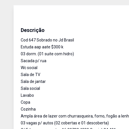
Sobrado
Venda
Cód:
647
Descrição
Cod 647 Sobrado no Jd Brasil
Estuda aap aate $300 k
03 dorm. (01 suite com hidro)
Sacada p/ rua
Wc social
Sala de TV
Sala de jantar
Sala social
Lavabo
Copa
Cozinha
Ampla área de lazer com churrasqueira, forno, fogão a len
03 vagas p/ autos (02 cobertas e 01 descoberta)