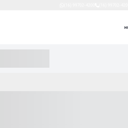
(16) 99702-4200
(16) 99702-420
H
-- ----- --- ------