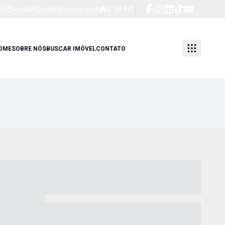
0
vendas@ederimoveis.com
J 34.491
OME
SOBRE NÓS
BUSCAR IMÓVEL
CONTATO