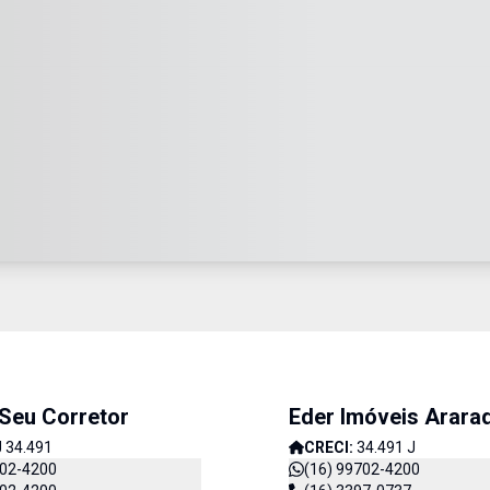
 Seu Corretor
Eder Imóveis Arara
J 34.491
CRECI:
34.491 J
702-4200
(16) 99702-4200