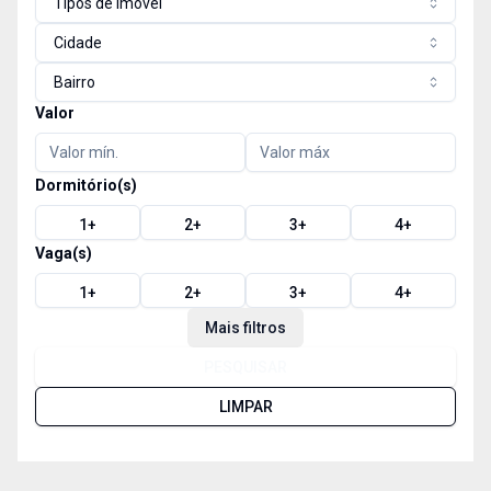
Tipos de imóvel
Cidade
Bairro
Valor
Dormitório(s)
1
+
2
+
3
+
4
+
Vaga(s)
1
+
2
+
3
+
4
+
Mais filtros
PESQUISAR
LIMPAR