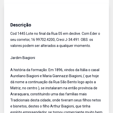
Terreno
Venda
Cód:
1445
Descrição
Cod 1445 Lote no final da Rua 05 em declive. Com Eder o
seu corretor, 16 99702.4200, Creci J-34.491. OBS: os
valores podem ser alterados a qualquer momento.
Jardim Biagioni
A história da formação: Em 1896, vindos da Itália o casal
Aureliano Biagioni e Maria Giannazzi Biagioni, ( que hoje
dá nome a continuação da Rua São Bento logo após a
Matriz, no centro ), se instalaram na então província de
Araraquara, constituindo uma das famílias mais
Tradicionais desta cidade, onde tiveram seus filhos netos
e bisnetos, destes o filho Arthur Biagioni, que tinha
espírito empreendedor, se tornou comerciante muito bem