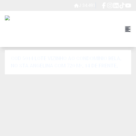
J 34.491
COD 5014 LOTE VIZINHO AO CONDOMÍNIO BELA,
NO STA ANGELINA COM 720 M², 14 DE FRENTE,
PLANO, COM EDER