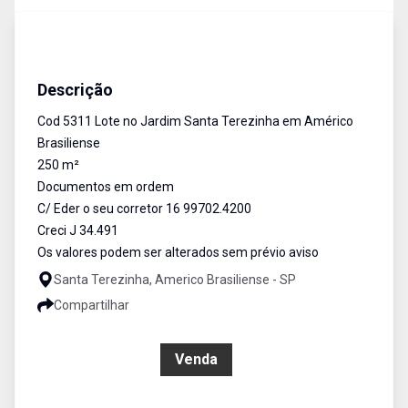
Terreno
Venda
Cód:
5311
Descrição
Cod 5311 Lote no Jardim Santa Terezinha em Américo
Brasiliense
250 m²
Documentos em ordem
C/ Eder o seu corretor 16 99702.4200
Creci J 34.491
Os valores podem ser alterados sem prévio aviso
Santa Terezinha, Americo Brasiliense - SP
Compartilhar
R$ 150.000,00
Venda