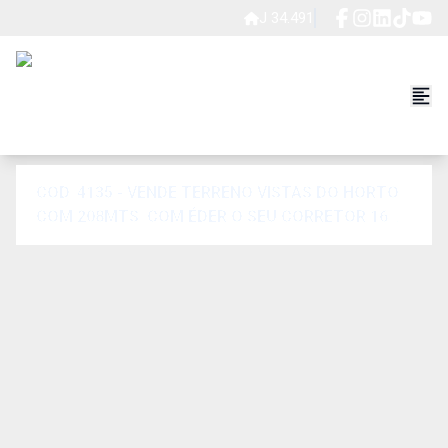
J 34.491
COD. 4135 - VENDE TERRENO VISTAS DO HORTO
COM 208MTS. COM ÉDER O SEU CORRETOR 16
99702 4200 // 3397