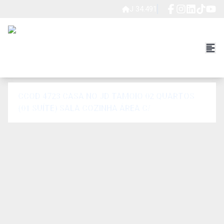
J 34.491
CCOD 4723 CASA NO JD TAMOIO 02 QUARTOS
(01 SUÍTE) SALA COZINHA ÁREA C/
CHURRASQUEIRA, PIA. WC SOCIAL