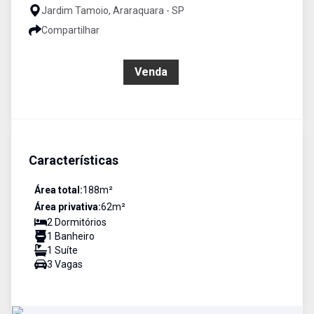
Jardim Tamoio, Araraquara - SP
Compartilhar
R$ 275.000,00
Venda
Características
Área total:
188
m²
Área privativa:
62
m²
2
Dormitório
s
1
Banheiro
1
Suíte
3
Vaga
s